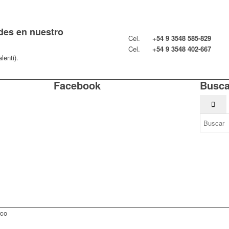
des en nuestro
Cel.
+54 9 3548 585-829
Cel.
+54 9 3548 402-667​⁠​
lenti).
Facebook
Busc
rco